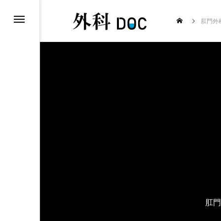
肛門外
コラム
肛門