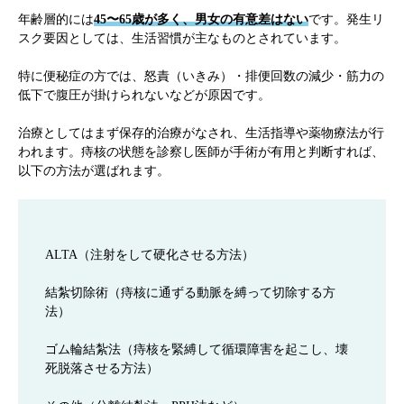
年齢層的には
45〜65歳が多く、男女の有意差はない
です。発生リ
スク要因としては、生活習慣が主なものとされています。
特に便秘症の方では、怒責（いきみ）・排便回数の減少・筋力の
低下で腹圧が掛けられないなどが原因です。
治療としてはまず保存的治療がなされ、生活指導や薬物療法が行
われます。痔核の状態を診察し医師が手術が有用と判断すれば、
以下の方法が選ばれます。
ALTA（注射をして硬化させる方法）
結紮切除術（痔核に通ずる動脈を縛って切除する方
法）
ゴム輪結紮法（痔核を緊縛して循環障害を起こし、壊
死脱落させる方法）