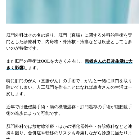
肛門外科はその名の通り、肛門（直腸）に関する外科的手術を専
門とした診療科で、内痔核・外痔核・痔瘻などは疾患としても多
いのが特徴です。
また肛門の手術はQOLを大きく左右し、
患者さんの日常生活に大
きく影響
します。
特に肛門のがん（直腸がん）の手術で、がんと一緒に肛門を取り
除いてしまい、人工肛門を作ることになれば患者さんの生活は一
変します。
近年では低侵襲手術・腸の機能温存・肛門温存の手術が腹腔鏡手
術の進歩によって可能です。
肛門外科では放射線治療・ほかの消化器外科・各診療科などと連
携を図り、合併症や転移のリスクも考慮しながら診療に当たりま