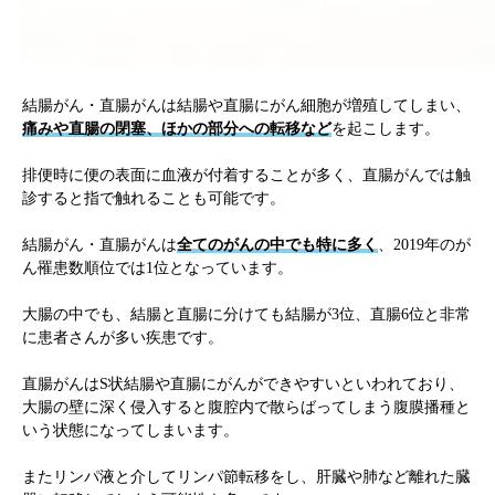
結腸がん・直腸がんは結腸や直腸にがん細胞が増殖してしまい、
痛みや直腸の閉塞、ほかの部分への転移など
を起こします。
排便時に便の表面に血液が付着することが多く、直腸がんでは触
診すると指で触れることも可能です。
結腸がん・直腸がんは
全てのがんの中でも特に多く
、2019年のが
ん罹患数順位では1位となっています。
大腸の中でも、結腸と直腸に分けても結腸が3位、直腸6位と非常
に患者さんが多い疾患です。
直腸がんはS状結腸や直腸にがんができやすいといわれており、
大腸の壁に深く侵入すると腹腔内で散らばってしまう腹膜播種と
いう状態になってしまいます。
またリンパ液と介してリンパ節転移をし、肝臓や肺など離れた臓