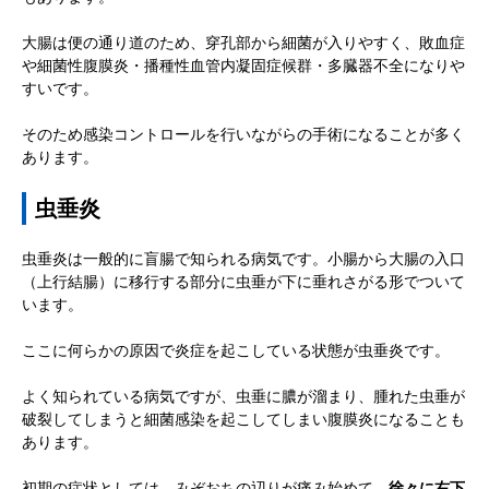
大腸は便の通り道のため、穿孔部から細菌が入りやすく、敗血症
や細菌性腹膜炎・播種性血管内凝固症候群・多臓器不全になりや
すいです。
そのため感染コントロールを行いながらの手術になることが多く
あります。
虫垂炎
虫垂炎は一般的に盲腸で知られる病気です。小腸から大腸の入口
（上行結腸）に移行する部分に虫垂が下に垂れさがる形でついて
います。
ここに何らかの原因で炎症を起こしている状態が虫垂炎です。
よく知られている病気ですが、虫垂に膿が溜まり、腫れた虫垂が
破裂してしまうと細菌感染を起こしてしまい腹膜炎になることも
あります。
初期の症状としては、みぞおちの辺りが痛み始めて、
徐々に右下